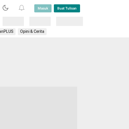
Masuk
Buat Tulisan
Loading
Loading
Lainnya
anPLUS
Opini & Cerita