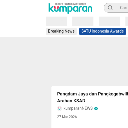
Pencarian
Loading
Loading
Loading
Breaking News
SATU Indonesia Awards
Pangdam Jaya dan Pangkogabwilhan
Arahan KSAD
kumparanNEWS
27 Mar 2026