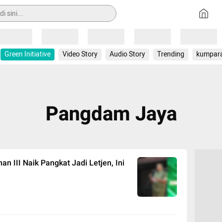
Loading
Loading
Loading
Loading
Loading
Green Initiative
Video Story
Audio Story
Trending
kumpar
Pangdam Jaya
 III Naik Pangkat Jadi Letjen, Ini