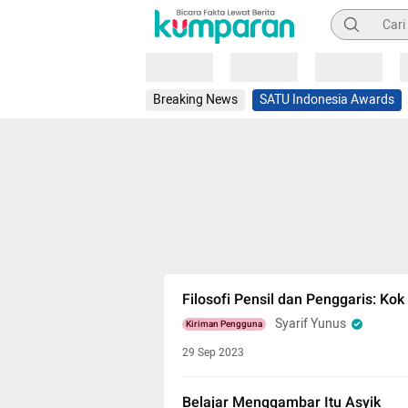
Pencarian
Loading
Loading
Loading
Breaking News
SATU Indonesia Awards
Filosofi Pensil dan Penggaris: K
Syarif Yunus
Kiriman Pengguna
29 Sep 2023
Belajar Menggambar Itu Asyik