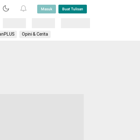
Masuk
Buat Tulisan
Loading
Loading
Lainnya
anPLUS
Opini & Cerita