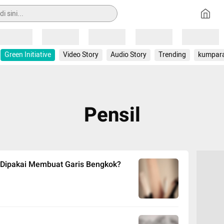
Loading
Loading
Loading
Loading
Loading
Green Initiative
Video Story
Audio Story
Trending
kumpar
Pensil
ok Dipakai Membuat Garis Bengkok?