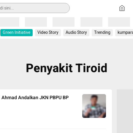
Loading
Loading
Loading
Loading
Loading
Green Initiative
Video Story
Audio Story
Trending
kumpar
Penyakit Tiroid
d, Ahmad Andalkan JKN PBPU BP