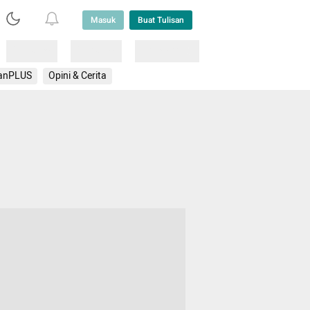
Masuk
Buat Tulisan
Loading
Loading
Lainnya
anPLUS
Opini & Cerita