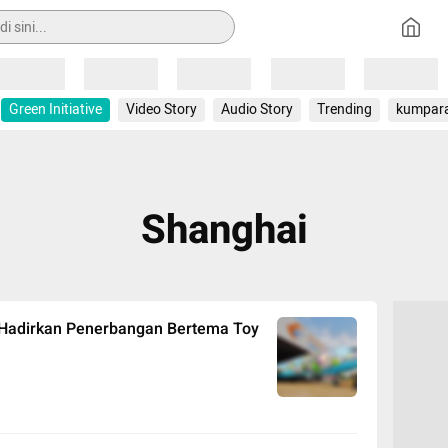
Loading
Loading
Loading
Loading
Loading
Green Initiative
Video Story
Audio Story
Trending
kumpar
Shanghai
i Hadirkan Penerbangan Bertema Toy