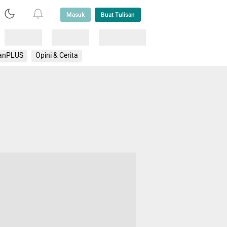
Masuk
Buat Tulisan
Loading
Loading
Lainnya
anPLUS
Opini & Cerita