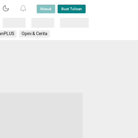
Masuk
Buat Tulisan
Loading
Loading
Lainnya
anPLUS
Opini & Cerita