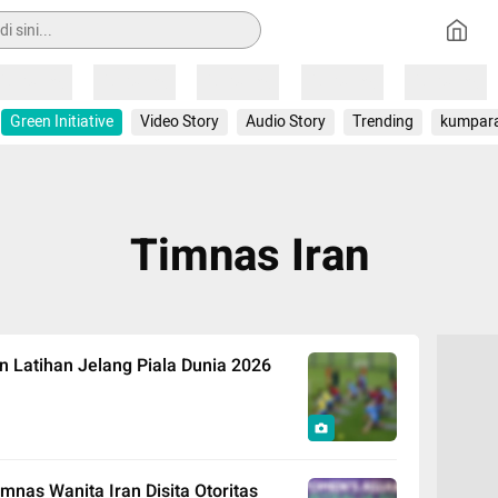
Loading
Loading
Loading
Loading
Loading
Green Initiative
Video Story
Audio Story
Trending
kumpar
Timnas Iran
n Latihan Jelang Piala Dunia 2026
mnas Wanita Iran Disita Otoritas