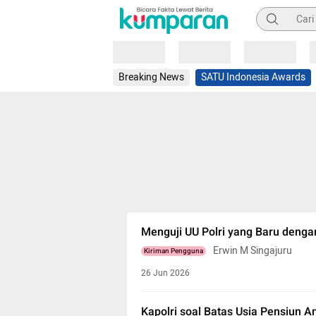
Pencarian
Loading
Loading
Loading
Breaking News
SATU Indonesia Awards
Menguji UU Polri yang Baru deng
Erwin M Singajuru
Kiriman Pengguna
26 Jun 2026
Kapolri soal Batas Usia Pensiun A