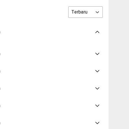
Terbaru
n
n
n
n
n
n