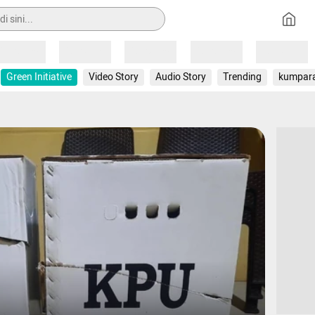
Loading
Loading
Loading
Loading
Loading
Green Initiative
Video Story
Audio Story
Trending
kumpar