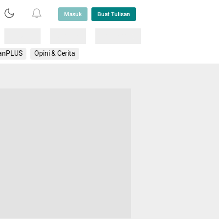
Masuk
Buat Tulisan
Loading
Loading
Lainnya
anPLUS
Opini & Cerita