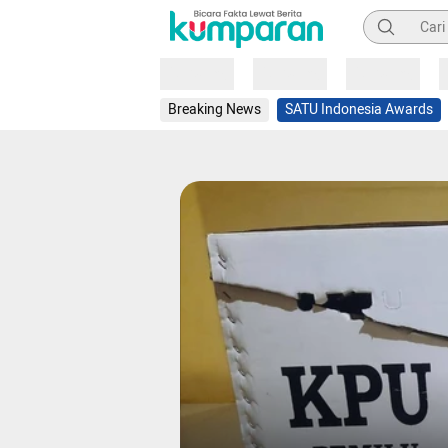
Pencarian
Loading
Loading
Loading
Breaking News
SATU Indonesia Awards