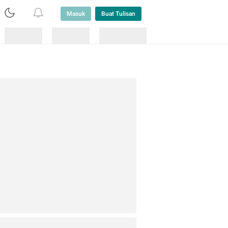
Masuk
Buat Tulisan
Loading
Loading
Lainnya