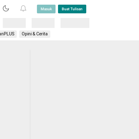
Masuk
Buat Tulisan
Loading
Loading
Lainnya
anPLUS
Opini & Cerita