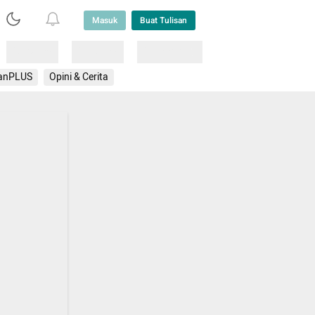
Masuk
Buat Tulisan
Loading
Loading
Lainnya
anPLUS
Opini & Cerita