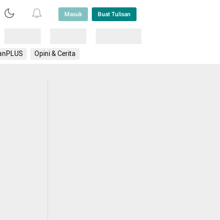
Masuk
Buat Tulisan
Loading
Loading
Lainnya
anPLUS
Opini & Cerita