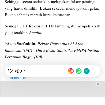
Sehingga secara sadar kita melupakan faktor penting 
yang harus dimiliki. Bukan sekedar mendapatkan gelar. 
Bukan sebatas meraih kursi kekuasaan.
Semoga OTT Rektor di PTN lampung itu menjadi kisah 
yang terakhir. 
Aamiin.
*Asep Saefuddin,
Rektor Universitas Al Azhar 
Indonesia (UAI) - Guru Besar Statistika FMIPA Institut 
Pertanian Bogor (IPB)
2
1
KPK OTT Rektor Unila
Ujian Mandiri
PTN
PTS
Laporkan tulisan
Tim Editor
Editor Section