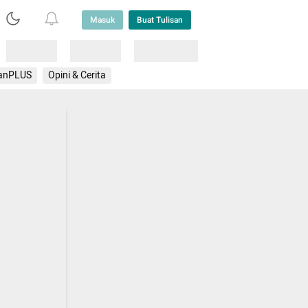
Masuk
Buat Tulisan
Loading
Loading
Lainnya
anPLUS
Opini & Cerita