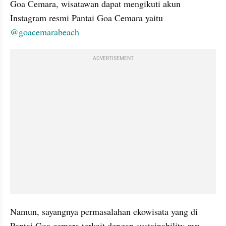
Goa Cemara, wisatawan dapat mengikuti akun 
Instagram resmi Pantai Goa Cemara yaitu 
@goacemarabeach
ADVERTISEMENT
Namun, sayangnya permasalahan ekowisata yang di 
Pantai Goa cemara terkait dengan sustainability-nya.