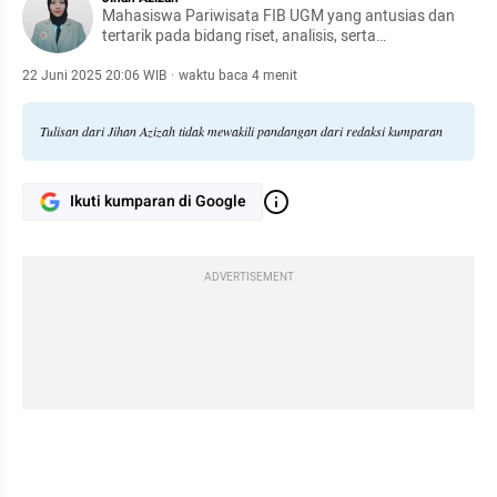
Mahasiswa Pariwisata FIB UGM yang antusias dan
tertarik pada bidang riset, analisis, serta
pengembangan pariwisata.
22 Juni 2025 20:06 WIB
·
waktu baca 4 menit
Tulisan dari Jihan Azizah tidak mewakili pandangan dari redaksi kumparan
Ikuti kumparan di Google
ADVERTISEMENT