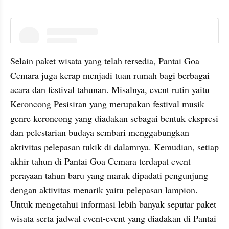
instagram embed
Selain paket wisata yang telah tersedia, Pantai Goa 
Cemara juga kerap menjadi tuan rumah bagi berbagai 
acara dan festival tahunan. Misalnya, event rutin yaitu 
Keroncong Pesisiran yang merupakan festival musik 
genre keroncong yang diadakan sebagai bentuk ekspresi 
dan pelestarian budaya sembari menggabungkan 
aktivitas pelepasan tukik di dalamnya. Kemudian, setiap 
akhir tahun di Pantai Goa Cemara terdapat event 
perayaan tahun baru yang marak dipadati pengunjung 
dengan aktivitas menarik yaitu pelepasan lampion. 
Untuk mengetahui informasi lebih banyak seputar paket 
wisata serta jadwal event-event yang diadakan di Pantai 