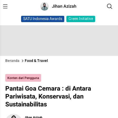
Jihan Azizah
SATU Indonesia Awards
Green Initiative
Beranda
Food & Travel
Konten dari Pengguna
Pantai Goa Cemara : di Antara
Pariwisata, Konservasi, dan
Sustainabilitas
Jihan Azizah