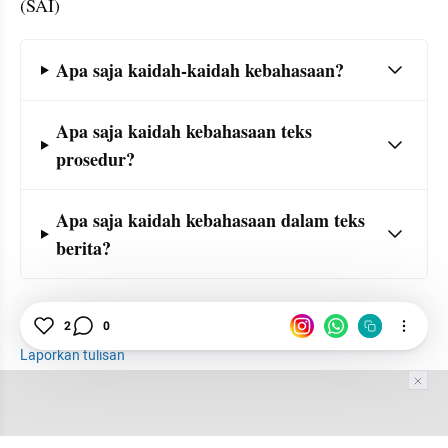
(SAI)
Frequently Asked Question Section
Apa saja kaidah-kaidah kebahasaan?
Apa saja kaidah kebahasaan teks 
prosedur?
Apa saja kaidah kebahasaan dalam teks 
berita?
2
0
Maintenance
Bahasa
KBBI
Menulis
Teks
Laporkan tulisan
Tim Editor
Editor Section