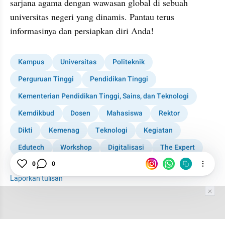
sarjana agama dengan wawasan global di sebuah 
universitas negeri yang dinamis. Pantau terus 
informasinya dan persiapkan diri Anda!
Kampus
Universitas
Politeknik
Perguruan Tinggi
Pendidikan Tinggi
Kementerian Pendidikan Tinggi, Sains, dan Teknologi
Kemdikbud
Dosen
Mahasiswa
Rektor
Dikti
Kemenag
Teknologi
Kegiatan
Edutech
Workshop
Digitalisasi
The Expert
PTS
PTN
0
0
Laporkan tulisan
Tim Editor
Editor Section