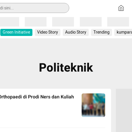
Loading
Loading
Loading
Loading
Loading
Green Initiative
Video Story
Audio Story
Trending
kumpar
Politeknik
rthopaedi di Prodi Ners dan Kuliah