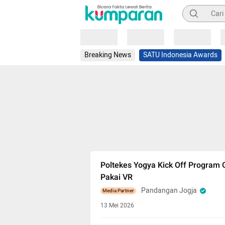
Pencarian
Loading
Loading
Loading
Breaking News
SATU Indonesia Awards
Poltekes Yogya Kick Off Program O
Pakai VR
Pandangan Jogja
Media Partner
13 Mei 2026