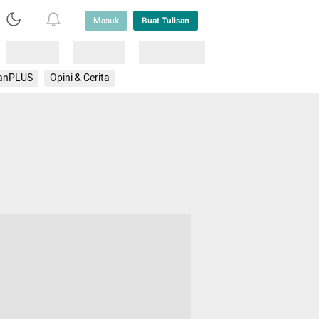
Masuk
Buat Tulisan
Loading
Loading
Lainnya
anPLUS
Opini & Cerita