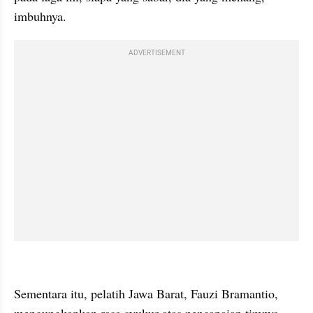
imbuhnya.
ADVERTISEMENT
kumparan post embed
Sementara itu, pelatih Jawa Barat, Fauzi Bramantio, 
mengungkapkan rasa syukur atas pencapaian timnya. 