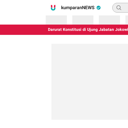
Pencari
kumparanNEWS
Loading
Loading
Loading
Darurat Konstitusi di Ujung Jabatan Jokowi