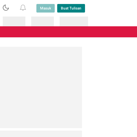
Masuk
Buat Tulisan
Loading
Loading
Lainnya