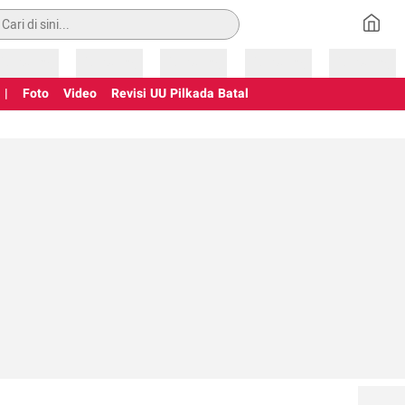
an
Loading
Loading
Loading
Loading
Loading
 |
Foto
Video
Revisi UU Pilkada Batal