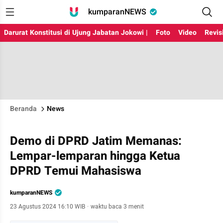
kumparanNEWS
Darurat Konstitusi di Ujung Jabatan Jokowi |
Foto
Video
Revis
Beranda
News
Demo di DPRD Jatim Memanas:
Lempar-lemparan hingga Ketua
DPRD Temui Mahasiswa
kumparanNEWS
23 Agustus 2024 16:10 WIB
·
waktu baca 3 menit