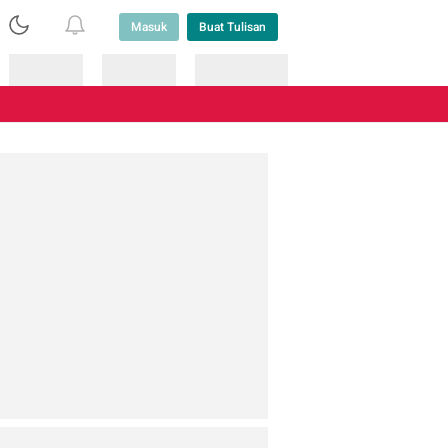
Masuk
Buat Tulisan
Loading
Loading
Lainnya