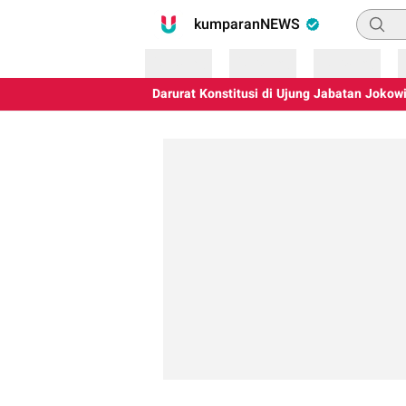
Pencari
kumparanNEWS
Loading
Loading
Loading
Darurat Konstitusi di Ujung Jabatan Jokowi