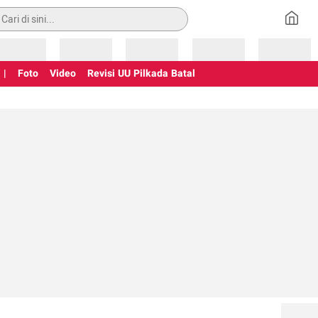
an
Loading
Loading
Loading
Loading
Loading
 |
Foto
Video
Revisi UU Pilkada Batal