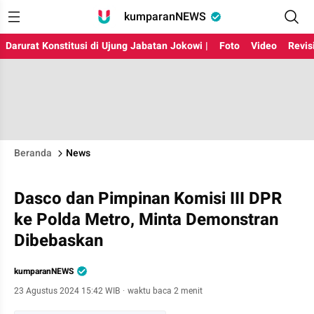
kumparanNEWS
Darurat Konstitusi di Ujung Jabatan Jokowi |
Foto
Video
Revis
Beranda
News
Dasco dan Pimpinan Komisi III DPR
ke Polda Metro, Minta Demonstran
Dibebaskan
kumparanNEWS
23 Agustus 2024 15:42 WIB
·
waktu baca 2 menit