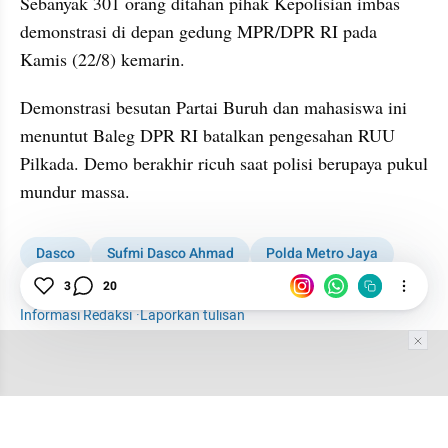
Sebanyak 301 orang ditahan pihak Kepolisian imbas 
demonstrasi di depan gedung MPR/DPR RI pada 
Kamis (22/8) kemarin.
Demonstrasi besutan Partai Buruh dan mahasiswa ini 
menuntut Baleg DPR RI batalkan pengesahan RUU 
Pilkada. Demo berakhir ricuh saat polisi berupaya pukul 
mundur massa.
Dasco
Sufmi Dasco Ahmad
Polda Metro Jaya
Demo
RUU Pilkada
News
3
20
Informasi Redaksi
·
Laporkan tulisan
Tim Editor
Editor Section