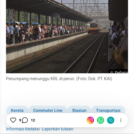
Perbesar
Penumpang menunggu KRL di peron. (Foto: Dok. PT. KAI)
Kereta
Commuter Line
Stasiun
Transportasi
BEFORE-AFTER
9
12
Informasi Redaksi
·
Laporkan tulisan