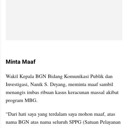
kumparan post embed
Minta Maaf
video from internal kumparan
Wakil Kepala BGN Bidang Komunikasi Publik dan 
Investigasi, Nanik S. Deyang, meminta maaf sambil 
menangis imbas ribuan kasus keracunan massal akibat 
program MBG.
“Dari hati saya yang terdalam saya mohon maaf, atas 
nama BGN atas nama seluruh SPPG (Satuan Pelayanan 