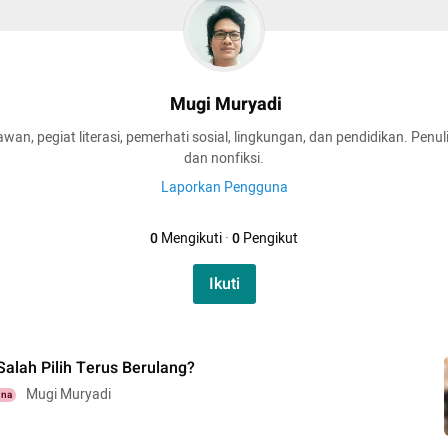
Mugi Muryadi
an, pegiat literasi, pemerhati sosial, lingkungan, dan pendidikan. Penuli
dan nonfiksi.
Laporkan Pengguna
0
Mengikuti
·
0
Pengikut
Ikuti
alah Pilih Terus Berulang?
Mugi Muryadi
una