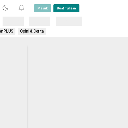
Masuk
Buat Tulisan
Loading
Loading
Lainnya
anPLUS
Opini & Cerita