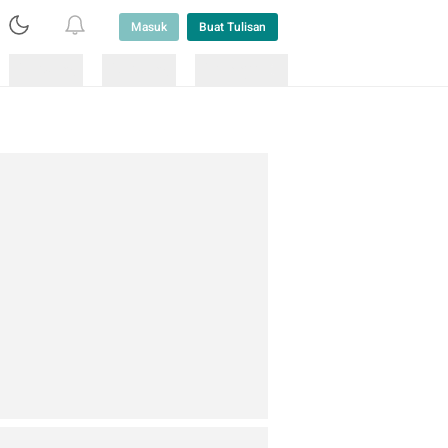
Masuk
Buat Tulisan
Loading
Loading
Lainnya