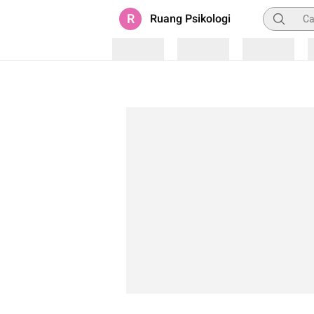
Pencarian
R
Ruang Psikologi
Loading
Loading
Loading