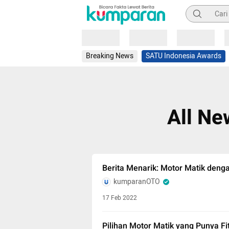
Pencarian
Loading
Loading
Loading
Breaking News
SATU Indonesia Awards
All N
Berita Menarik: Motor Matik dengan
kumparanOTO
17 Feb 2022
Pilihan Motor Matik yang Punya Fi