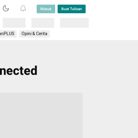
Masuk
Buat Tulisan
Loading
Loading
Lainnya
anPLUS
Opini & Cerita
nected