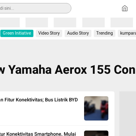
Loading
Loading
Loading
Loading
Loading
Green Initiative
Video Story
Audio Story
Trending
kumpar
ew Yamaha Aerox 155 Con
 Fitur Konektivitas; Bus Listrik BYD
tur Konektivitas Smartphone, Mulai