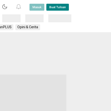
Masuk
Buat Tulisan
Loading
Loading
Lainnya
anPLUS
Opini & Cerita