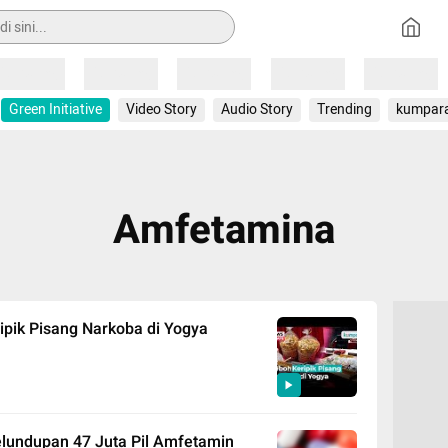
Loading
Loading
Loading
Loading
Loading
Green Initiative
Video Story
Audio Story
Trending
kumpar
Amfetamina
ipik Pisang Narkoba di Yogya
lundupan 47 Juta Pil Amfetamin