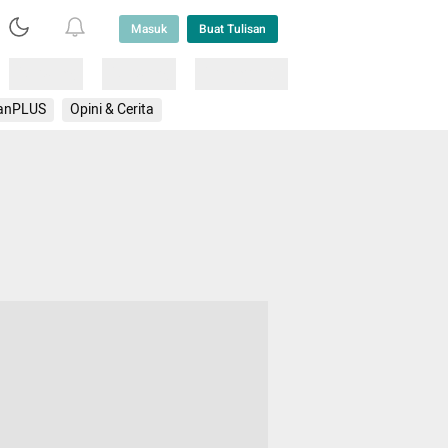
Masuk
Buat Tulisan
Loading
Loading
Lainnya
anPLUS
Opini & Cerita