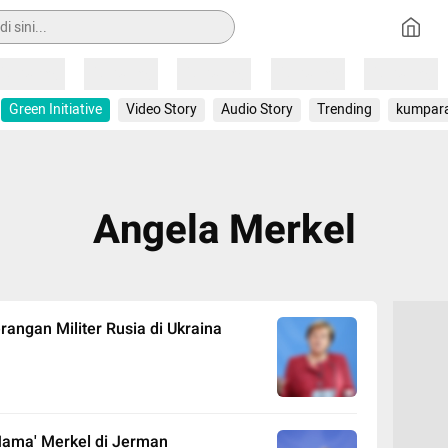
Loading
Loading
Loading
Loading
Loading
Green Initiative
Video Story
Audio Story
Trending
kumpar
Angela Merkel
angan Militer Rusia di Ukraina
Mama' Merkel di Jerman