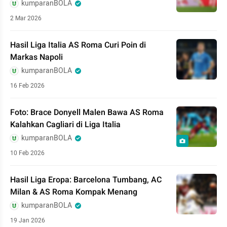
kumparanBOLA
2 Mar 2026
Hasil Liga Italia AS Roma Curi Poin di
Markas Napoli
kumparanBOLA
16 Feb 2026
Foto: Brace Donyell Malen Bawa AS Roma
Kalahkan Cagliari di Liga Italia
kumparanBOLA
10 Feb 2026
Hasil Liga Eropa: Barcelona Tumbang, AC
Milan & AS Roma Kompak Menang
kumparanBOLA
19 Jan 2026