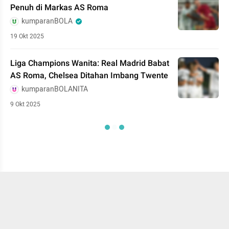
Penuh di Markas AS Roma
kumparanBOLA
19 Okt 2025
Liga Champions Wanita: Real Madrid Babat
AS Roma, Chelsea Ditahan Imbang Twente
kumparanBOLANITA
9 Okt 2025