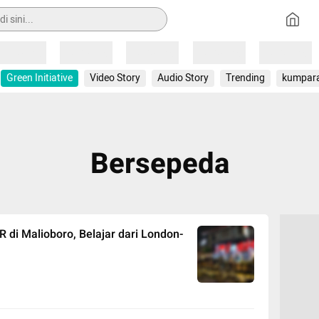
Loading
Loading
Loading
Loading
Loading
Green Initiative
Video Story
Audio Story
Trending
kumpar
Bersepeda
 di Malioboro, Belajar dari London-