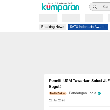
Pencarian
Loading
Loading
Loading
Breaking News
SATU Indonesia Awards
Peneliti UGM Tawarkan Solusi JLFR
Bogotá
Pandangan Jogja
Media Partner
22 Jul 2026