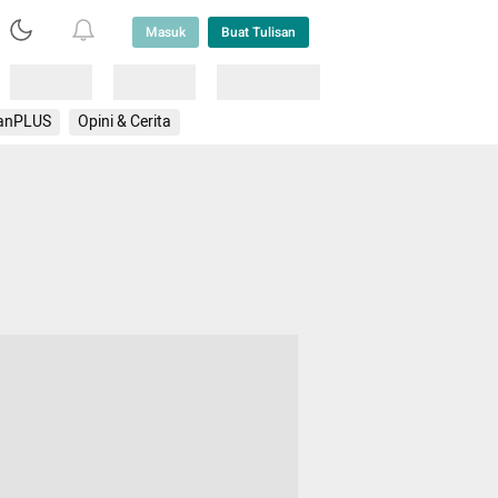
Masuk
Buat Tulisan
Loading
Loading
Lainnya
anPLUS
Opini & Cerita