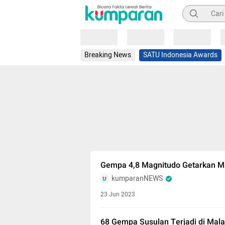
Pencarian
Loading
Loading
Loading
Breaking News
SATU Indonesia Awards
Gempa 4,8 Magnitudo Getarkan M
kumparanNEWS
23 Jun 2023
68 Gempa Susulan Terjadi di Mal