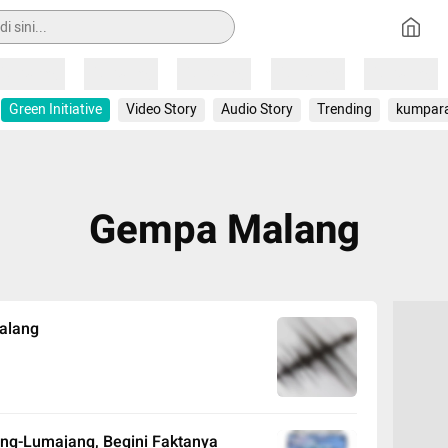
Loading
Loading
Loading
Loading
Loading
Green Initiative
Video Story
Audio Story
Trending
kumpar
Gempa Malang
alang
ang-Lumajang, Begini Faktanya