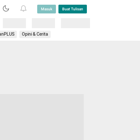
Masuk
Buat Tulisan
Loading
Loading
Lainnya
anPLUS
Opini & Cerita