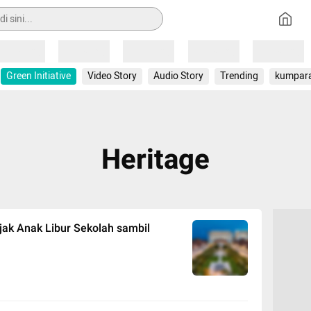
Loading
Loading
Loading
Loading
Loading
Green Initiative
Video Story
Audio Story
Trending
kumpar
Heritage
jak Anak Libur Sekolah sambil