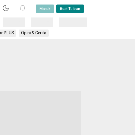
Masuk
Buat Tulisan
Loading
Loading
Lainnya
anPLUS
Opini & Cerita