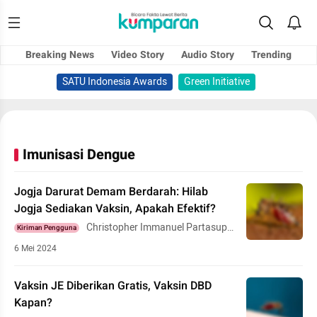
Breaking News
Video Story
Audio Story
Trending
SATU Indonesia Awards
Green Initiative
Imunisasi Dengue
Jogja Darurat Demam Berdarah: Hilab
Jogja Sediakan Vaksin, Apakah Efektif?
Christopher Immanuel Partasupe
Kiriman Pengguna
na
6 Mei 2024
Vaksin JE Diberikan Gratis, Vaksin DBD
Kapan?