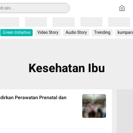
Loading
Loading
Loading
Loading
Loading
Green Initiative
Video Story
Audio Story
Trending
kumpar
Kesehatan Ibu
dirkan Perawatan Prenatal dan