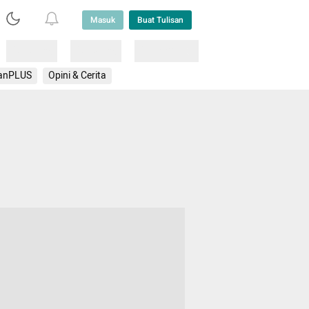
Masuk
Buat Tulisan
Loading
Loading
Lainnya
anPLUS
Opini & Cerita