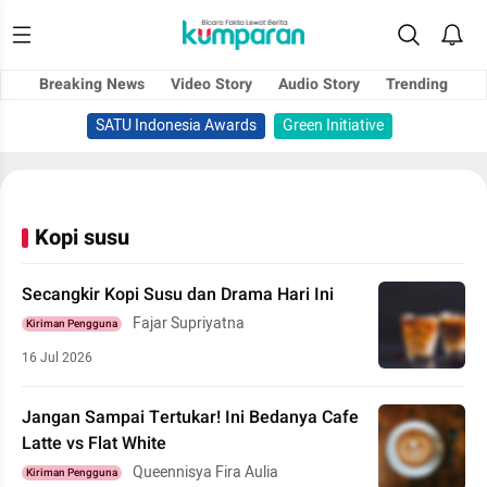
Breaking News
Video Story
Audio Story
Trending
SATU Indonesia Awards
Green Initiative
Kopi susu
Secangkir Kopi Susu dan Drama Hari Ini
Fajar Supriyatna
Kiriman Pengguna
16 Jul 2026
Jangan Sampai Tertukar! Ini Bedanya Cafe
Latte vs Flat White
Queennisya Fira Aulia
Kiriman Pengguna