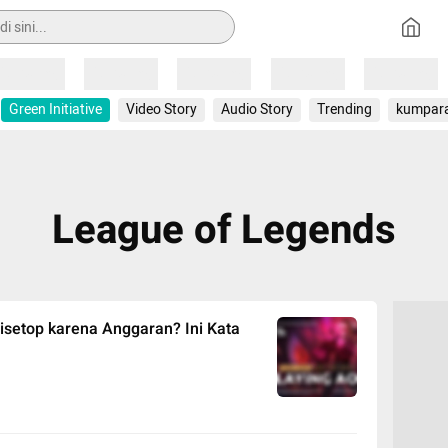
Loading
Loading
Loading
Loading
Loading
Green Initiative
Video Story
Audio Story
Trending
kumpar
League of Legends
setop karena Anggaran? Ini Kata