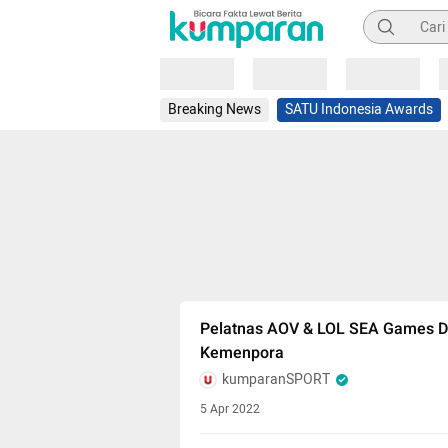
Pencarian
Loading
Loading
Loading
Breaking News
SATU Indonesia Awards
Pelatnas AOV & LOL SEA Games Di
Kemenpora
kumparanSPORT
5 Apr 2022