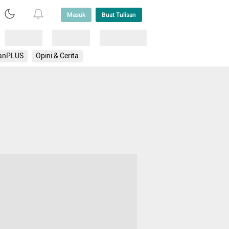
Masuk
Buat Tulisan
Loading
Loading
Lainnya
anPLUS
Opini & Cerita