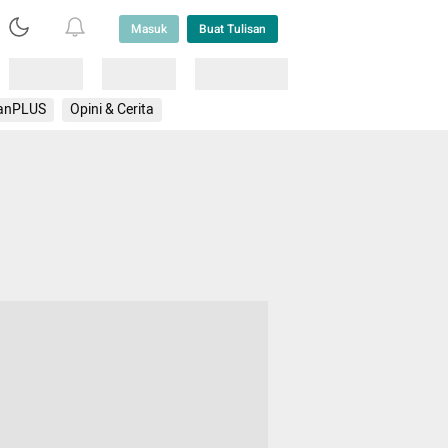
Masuk
Buat Tulisan
Loading
Loading
Lainnya
anPLUS
Opini & Cerita