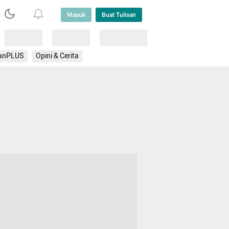
Masuk
Buat Tulisan
Loading
Loading
Lainnya
anPLUS
Opini & Cerita