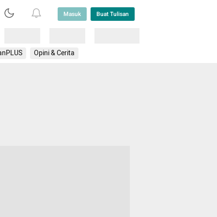
Masuk
Buat Tulisan
Loading
Loading
Lainnya
anPLUS
Opini & Cerita