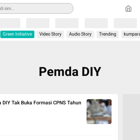
Loading
Loading
Loading
Loading
Loading
Green Initiative
Video Story
Audio Story
Trending
kumpar
Pemda DIY
a DIY Tak Buka Formasi CPNS Tahun