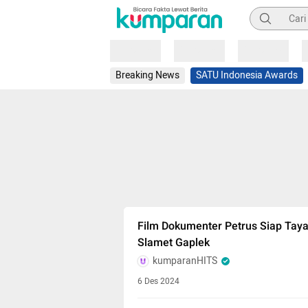
Pencarian
Loading
Loading
Loading
Breaking News
SATU Indonesia Awards
Film Dokumenter Petrus Siap Tayan
Slamet Gaplek
kumparanHITS
6 Des 2024