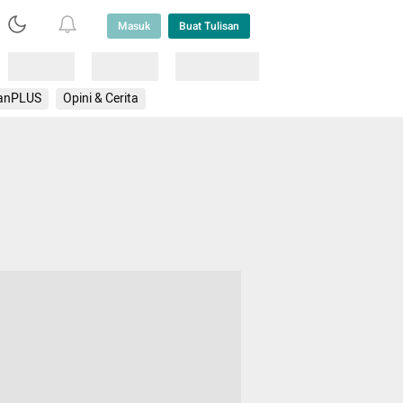
Masuk
Buat Tulisan
Loading
Loading
Lainnya
anPLUS
Opini & Cerita