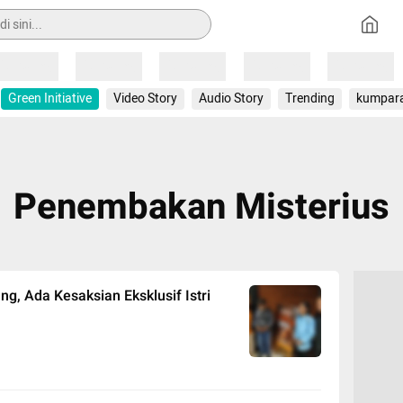
Loading
Loading
Loading
Loading
Loading
Green Initiative
Video Story
Audio Story
Trending
kumpar
Penembakan Misterius
g, Ada Kesaksian Eksklusif Istri