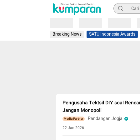
Pencarian
Loading
Loading
Loading
Breaking News
SATU Indonesia Awards
Pengusaha Tektsil DIY soal Renc
Jangan Monopoli
Pandangan Jogja
Media Partner
22 Jan 2026