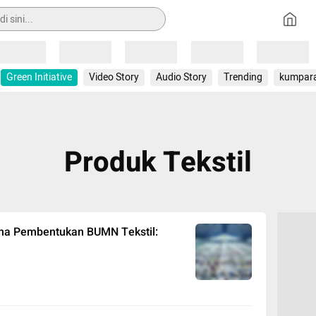
Loading
Loading
Loading
Loading
Loading
Green Initiative
Video Story
Audio Story
Trending
kumpar
Produk Tekstil
ana Pembentukan BUMN Tekstil: