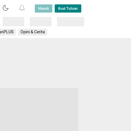
Masuk
Buat Tulisan
Loading
Loading
Lainnya
anPLUS
Opini & Cerita