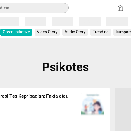
Loading
Loading
Loading
Loading
Loading
Green Initiative
Video Story
Audio Story
Trending
kumpar
Psikotes
rasi Tes Kepribadian: Fakta atau