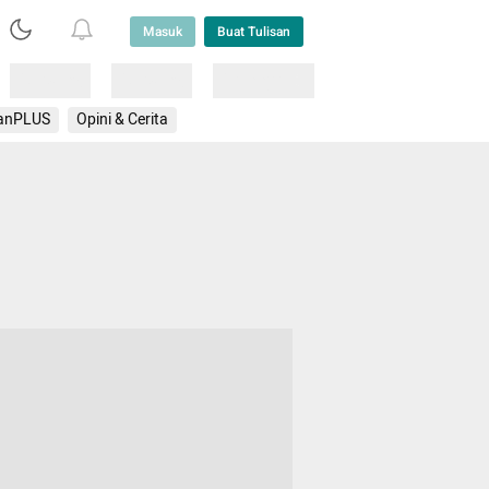
Masuk
Buat Tulisan
Loading
Loading
Lainnya
anPLUS
Opini & Cerita