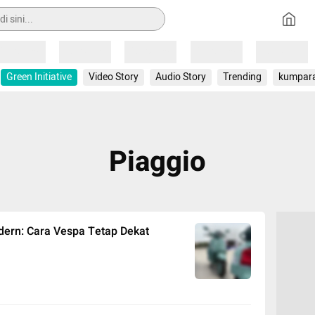
Loading
Loading
Loading
Loading
Loading
Green Initiative
Video Story
Audio Story
Trending
kumpar
Piaggio
ern: Cara Vespa Tetap Dekat