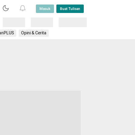
Masuk
Buat Tulisan
Loading
Loading
Lainnya
anPLUS
Opini & Cerita