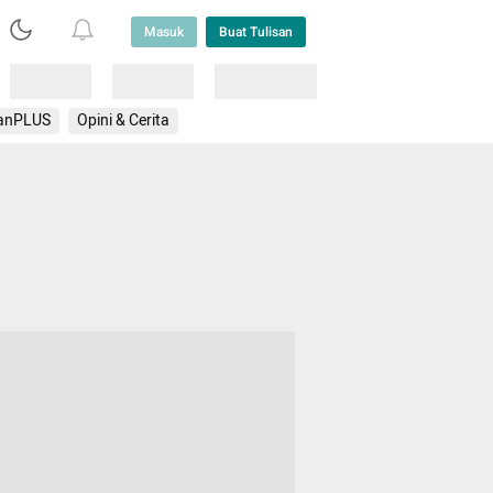
Masuk
Buat Tulisan
Loading
Loading
Lainnya
anPLUS
Opini & Cerita