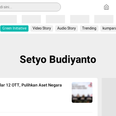
Loading
Loading
Loading
Loading
Loading
Green Initiative
Video Story
Audio Story
Trending
kumpar
Setyo Budiyanto
lar 12 OTT, Pulihkan Aset Negara