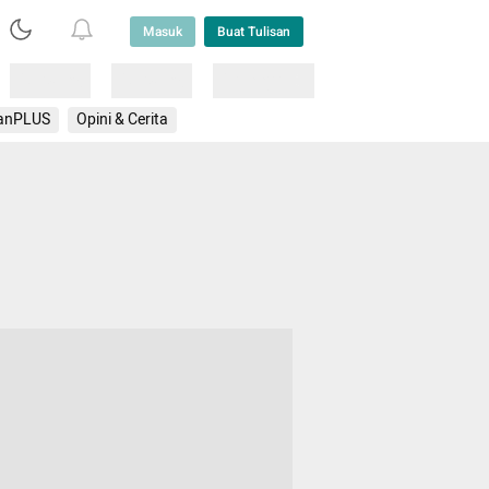
Masuk
Buat Tulisan
Loading
Loading
Lainnya
anPLUS
Opini & Cerita