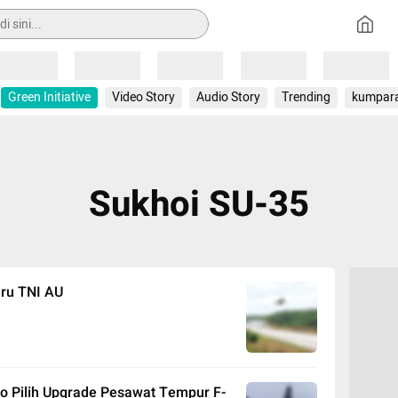
Loading
Loading
Loading
Loading
Loading
Green Initiative
Video Story
Audio Story
Trending
kumpar
Sukhoi SU-35
aru TNI AU
o Pilih Upgrade Pesawat Tempur F-