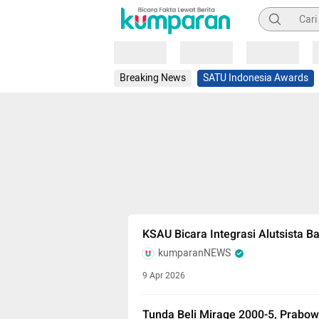
Pencarian
Loading
Loading
Loading
Breaking News
SATU Indonesia Awards
KSAU Bicara Integrasi Alutsista B
kumparanNEWS
9 Apr 2026
Tunda Beli Mirage 2000-5, Prabow