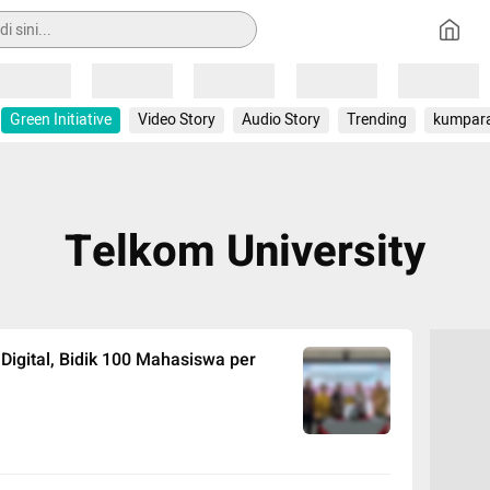
Loading
Loading
Loading
Loading
Loading
Green Initiative
Video Story
Audio Story
Trending
kumpar
Telkom University
Digital, Bidik 100 Mahasiswa per