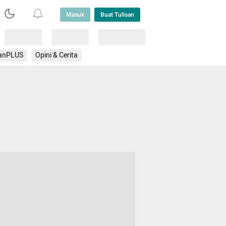
Masuk
Buat Tulisan
Loading
Loading
Lainnya
anPLUS
Opini & Cerita