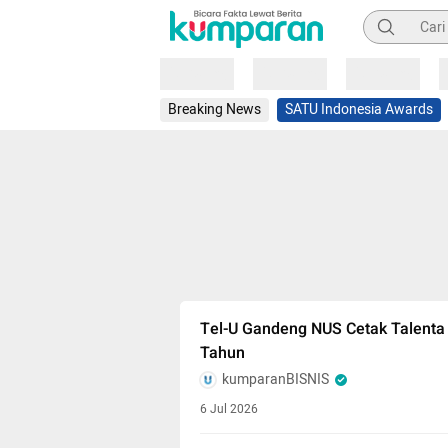
Pencarian
Loading
Loading
Loading
Breaking News
SATU Indonesia Awards
Tel-U Gandeng NUS Cetak Talenta 
Tahun
kumparanBISNIS
6 Jul 2026