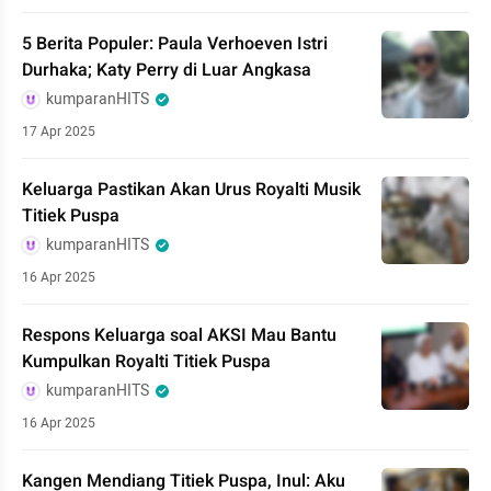
5 Berita Populer: Paula Verhoeven Istri
Durhaka; Katy Perry di Luar Angkasa
kumparanHITS
17 Apr 2025
Keluarga Pastikan Akan Urus Royalti Musik
Titiek Puspa
kumparanHITS
16 Apr 2025
Respons Keluarga soal AKSI Mau Bantu
Kumpulkan Royalti Titiek Puspa
kumparanHITS
16 Apr 2025
Kangen Mendiang Titiek Puspa, Inul: Aku