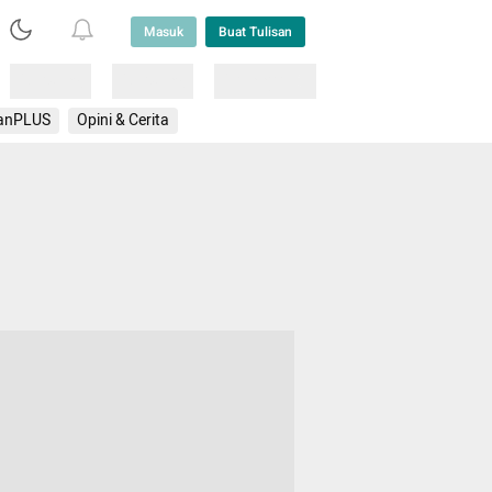
Masuk
Buat Tulisan
Loading
Loading
Lainnya
anPLUS
Opini & Cerita