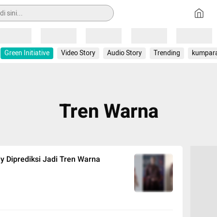
Loading
Loading
Loading
Loading
Loading
Green Initiative
Video Story
Audio Story
Trending
kumpar
Tren Warna
 Diprediksi Jadi Tren Warna