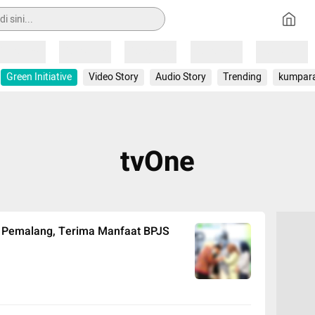
Loading
Loading
Loading
Loading
Loading
Green Initiative
Video Story
Audio Story
Trending
kumpar
tvOne
ol Pemalang, Terima Manfaat BPJS