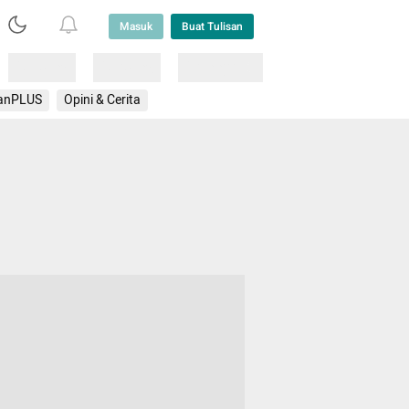
Masuk
Buat Tulisan
Loading
Loading
Lainnya
anPLUS
Opini & Cerita