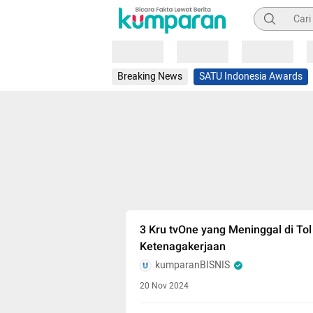
Pencarian
Loading
Loading
Loading
Breaking News
SATU Indonesia Awards
3 Kru tvOne yang Meninggal di T
Ketenagakerjaan
kumparanBISNIS
20 Nov 2024